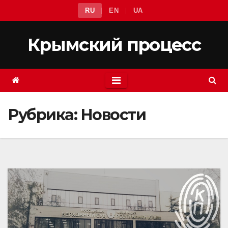
Перейти
RU
EN
UA
к
содержимому
Крымский процесс
Рубрика:
Новости