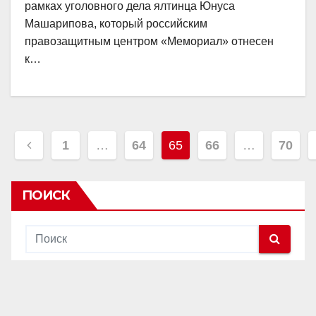
рамках уголовного дела ялтинца Юнуса
Машарипова, который российским
правозащитным центром «Мемориал» отнесен
к…
Пагинация
1
…
64
65
66
…
70
записей
ПОИСК