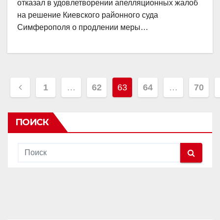
отказал в удовлетворении апелляционных жалоб
на решение Киевского районного суда
Симферополя о продлении меры…
Пагинация
1
…
62
63
64
…
70
записей
ПОИСК