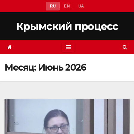
Перейти
RU
EN
UA
к
содержимому
Крымский процесс
Месяц:
Июнь 2026