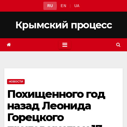
Перейти
RU
EN
UA
к
содержимому
Крымский процесс
НОВОСТИ
Похищенного год
назад Леонида
Горецкого