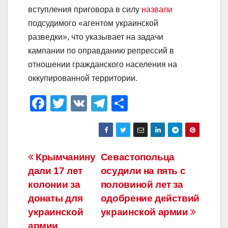
вступления приговора в силу
назвали
подсудимого «агентом украинской
разведки», что указывает на задачи
кампании по оправданию репрессий в
отношении гражданского населения на
оккупированной территории.
F
T
V
T
О
a
wi
K
el
тп
c
tt
e
р
e
er
gr
а
Навигация
Крымчанину
Севастопольца
b
a
в
дали 17 лет
осудили на пять с
по
o
m
и
колонии за
половиной лет за
o
ть
записям
донаты для
одобрение действий
украинской
украинской армии
k
армии