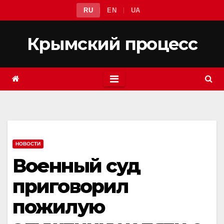
Перейти
RU
EN
UA
к
содержимому
Крымский процесс
НОВОСТИ
Военный суд
приговорил
пожилую