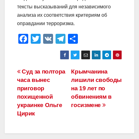
тексты высказываний для независимого
анализа их соответствия критериям об
оправдании терроризма.
F
T
V
T
О
a
wi
K
el
тп
c
tt
e
р
e
er
gr
а
Навигация
Суд за полтора
Крымчанина
b
a
в
часа вынес
лишили свободы
по
o
m
и
приговор
на 19 лет по
o
ть
записям
похищенной
обвинениям в
украинке Ольге
госизмене
k
Цирик