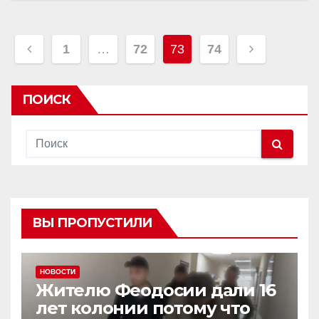
Пагинация
1
…
72
73
74
записей
ПОИСК
ВЫ ПРОПУСТИЛИ
НОВОСТИ
Жителю Феодосии дали 16
лет колонии потому что