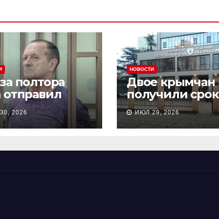
И
НОВОСТИ
 за полтора
Двое крымчан
а отправил
получили срок
сионера из
то, что являли
30, 2026
ИЮЛ 29, 2026
астополя в
«противникам
онию на 18 лет
СВО»