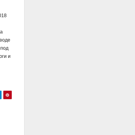
018
ча
еводе
 под
оги и