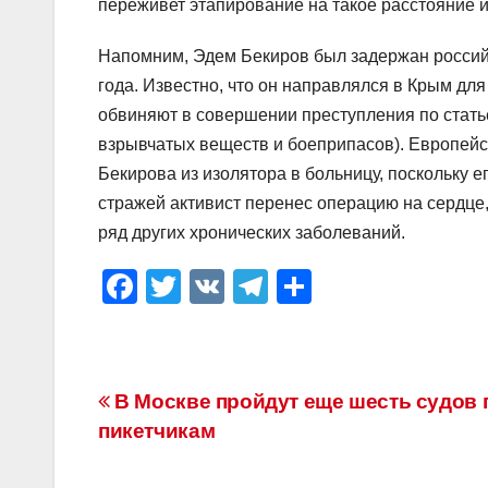
переживет этапирование на такое расстояние 
Напомним, Эдем Бекиров был задержан россий
года. Известно, что он направлялся в Крым дл
обвиняют в совершении преступления по статье 
взрывчатых веществ и боеприпасов). Европейс
Бекирова из изолятора в больницу, поскольку 
стражей активист перенес операцию на сердце,
ряд других хронических заболеваний.
F
T
V
T
О
a
wi
K
el
тп
c
tt
e
р
e
er
gr
а
Навигация
В Москве пройдут еще шесть судов 
b
a
в
пикетчикам
по
o
m
и