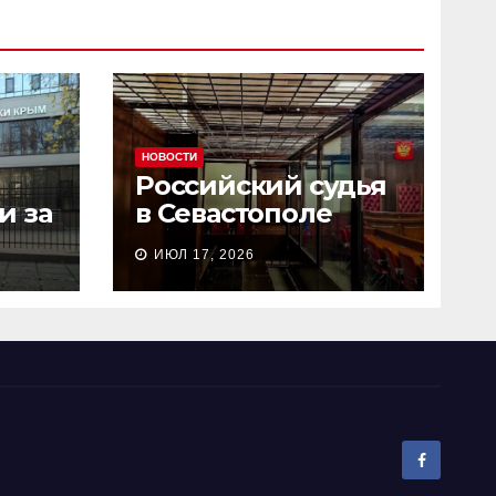
НОВОСТИ
Российский судья
и за
в Севастополе
сь
рассмотрел дело о
ИЮЛ 17, 2026
и
пособничестве
госизмене за 2
минуты