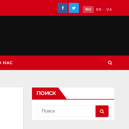
RU
EN
UA
О НАС
ПОИСК