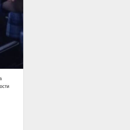
а
ости