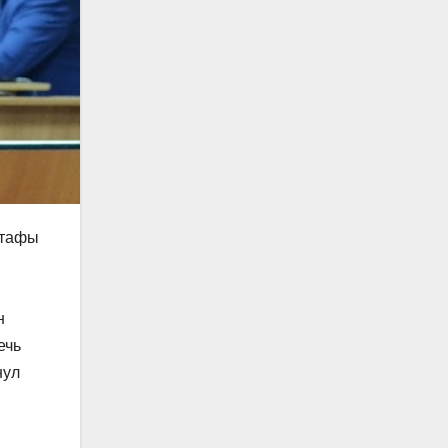
стафы
н
ечь
нул