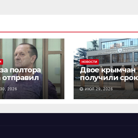
И
НОВОСТИ
 за полтора
Двое крымчан
а отправил
получили срок
сионера из
то, что являли
30, 2026
ИЮЛ 29, 2026
астополя в
«противникам
онию на 18 лет
СВО»