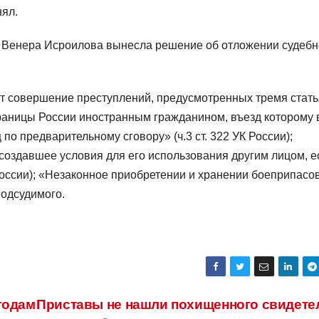
нял.
ья Венера Исроилова вынесла решение об отложении судебн
 совершение преступлений, предусмотренных тремя стат
границы России иностранным гражданином, въезд которому 
о предварительному сговору» (ч.3 ст. 322 УК России);
создавшее условия для его использования другим лицом, е
России); «Незаконное приобретении и хранении боеприпасов
подсудимого.
годам
Приставы не нашли похищенного свидете