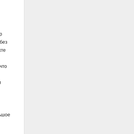
р
 без
кте
что
м
льшое