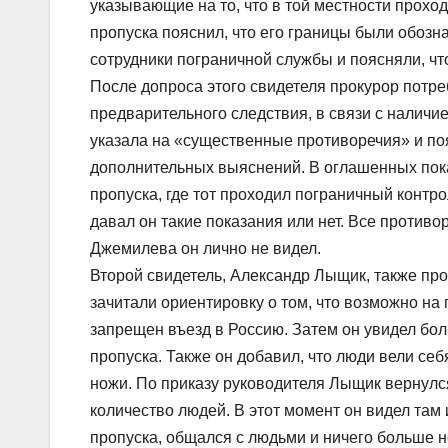
указывающие на то, что в той местности прохо
пропуска пояснил, что его границы были обоз
сотрудники пограничной службы и поясняли, что
После допроса этого свидетеля прокурор потре
предварительного следствия, в связи с наличи
указала на «существенные противоречия» и поя
дополнительных выяснений. В оглашенных пока
пропуска, где тот проходил пограничный контр
давал он такие показания или нет. Все противор
Джемилева он лично не видел.
Второй свидетель, Александр Лыщик, также про
зачитали ориентировку о том, что возможно на
запрещен въезд в Россию. Затем он увидел бол
пропуска. Также он добавил, что люди вели себ
ножи. По приказу руководителя Лыщик вернулся
количество людей. В этот момент он видел там
пропуска, общался с людьми и ничего больше н