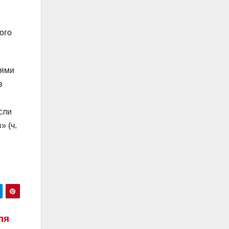
ого
ьями
в
сли
» (ч.
ля