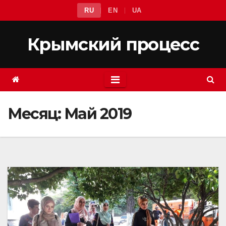
Перейти
RU
EN
UA
к
содержимому
Крымский процесс
Месяц:
Май 2019