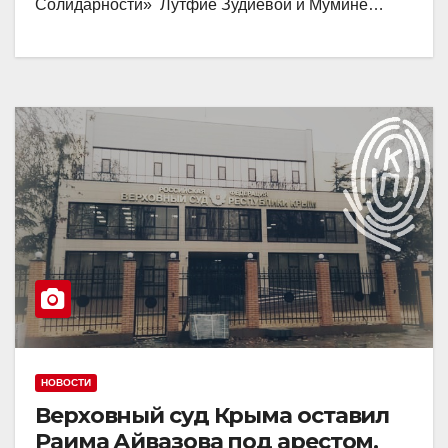
Солидарности» Лутфие Зудиевой и Мумине…
НОВОСТИ
Верховный суд Крыма оставил
Раима Айвазова под арестом.