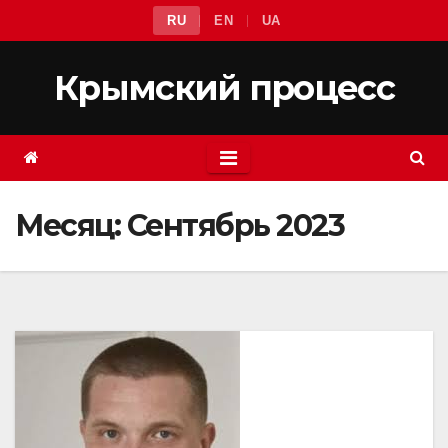
Перейти
RU
EN
UA
к
содержимому
Крымский процесс
Месяц:
Сентябрь 2023