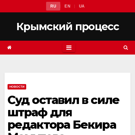
Перейти
RU
EN
UA
к
содержимому
Крымский процесс
НОВОСТИ
Суд оставил в силе
штраф для
редактора Бекира