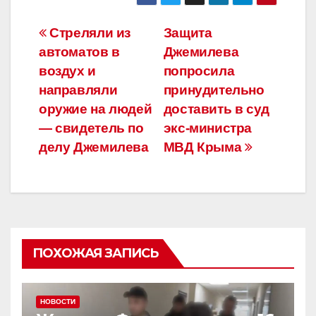
c
tt
e
р
e
er
gr
а
Навигация
Стреляли из
Защита
b
a
в
автоматов в
Джемилева
по
o
m
и
воздух и
попросила
o
ть
записям
направляли
принудительно
оружие на людей
доставить в суд
k
— свидетель по
экс-министра
делу Джемилева
МВД Крыма
ПОХОЖАЯ ЗАПИСЬ
НОВОСТИ