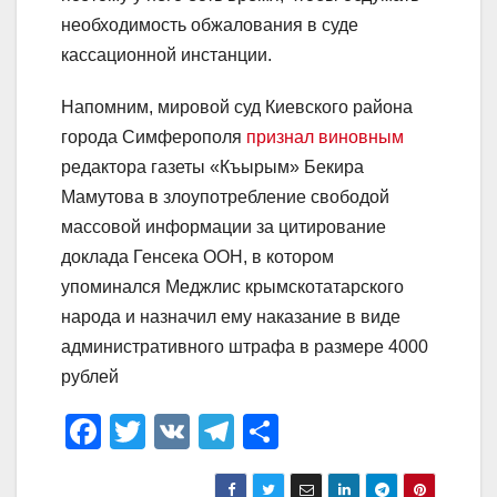
необходимость обжалования в суде
кассационной инстанции.
Напомним, мировой суд Киевского района
города Симферополя
признал виновным
редактора газеты «Къырым» Бекира
Мамутова в злоупотребление свободой
массовой информации за цитирование
доклада Генсека ООН, в котором
упоминался Меджлис крымскотатарского
народа и назначил ему наказание в виде
административного штрафа в размере 4000
рублей
F
T
V
T
О
a
wi
K
el
тп