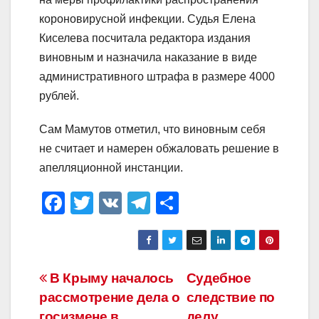
короновирусной инфекции. Судья Елена
Киселева посчитала редактора издания
виновным и назначила наказание в виде
административного штрафа в размере 4000
рублей.
Сам Мамутов отметил, что виновным себя
не считает и намерен обжаловать решение в
апелляционной инстанции.
F
T
V
T
О
a
wi
K
el
тп
c
tt
e
р
e
er
gr
а
Навигация
В Крыму началось
Судебное
b
a
в
рассмотрение дела о
следствие по
по
o
m
и
госизмене в
делу