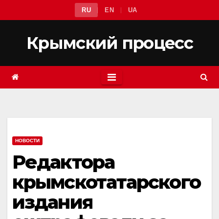
Перейти
RU
EN
UA
к
содержимому
Крымский процесс
НОВОСТИ
Редактора
крымскотатарского
издания