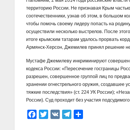
Напомним, 2 мая 2014 года российские власти
территорию России. Не признавая Крым частью 
соотечественники, узнав об этом, в большом к
чтобы помочь своему лидеру попасть на родину
осуществили несколько выстрелов. После этог
итоге крымским татарам удалось прорвать кор
Армянск-Херсон, Джемилев принял решение не 
Мустафе Джемилеву инкриминируют совершение
кодекса России: «Пересечение госграницы Рос
разрешен, совершенное группой лиц по предвар
хранении огнестрельного оружия, создавшее ус
тяжкие последствия» (ст. 224 УК России); «Нез
России). Суд проходит без участия подсудимого
F
T
V
T
О
a
wi
K
el
тп