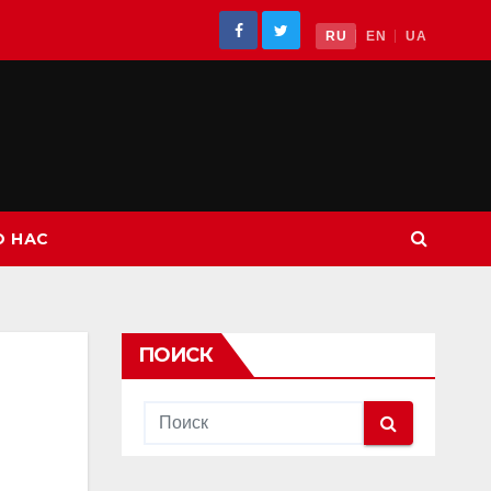
RU
EN
UA
О НАС
ПОИСК