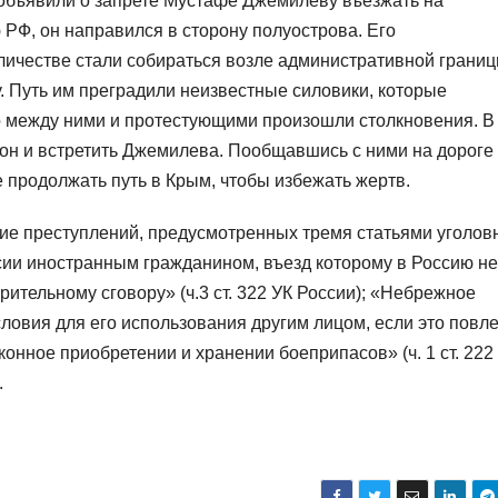
 объявили о запрете Мустафе Джемилеву въезжать на
РФ, он направился в сторону полуострова. Его
оличестве стали собираться возле административной границ
. Путь им преградили неизвестные силовики, которые
о между ними и протестующими произошли столкновения. В
дон и встретить Джемилева. Пообщавшись с ними на дороге
продолжать путь в Крым, чтобы избежать жертв.
 преступлений, предусмотренных тремя статьями уголов
сии иностранным гражданином, въезд которому в Россию не
ительному сговору» (ч.3 ст. 322 УК России); «Небрежное
ловия для его использования другим лицом, если это повл
аконное приобретении и хранении боеприпасов» (ч. 1 ст. 222
.