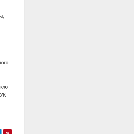
ы,
ного
екло
 УК