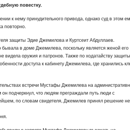
дебную повестку.
ении к нему принудительного привода, однако суд в этом е
а повторно.
теля защиты Эдие Джемилова и Куртсеит Абдуллаев.
о бывала в доме Джемилева, поскольку является женой его
 не видела оружия и патронов. Также по ходатайству защит
обенности доступа к кабинету Джемилева, где хранились к
оятельствах встречи Мустафы Джемилева на административ
 он подчеркнул, что людям преграждали путь люди с
нейшем, по словам свидетеля, Джемилев принял решение не
ня.