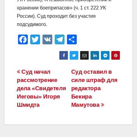
хранении боеприпасов» (ч. 1 ст. 222 УК
России). Суд проходит без участия
подсудимого.
F
T
V
T
О
a
wi
K
el
тп
c
tt
e
р
e
er
gr
а
Навигация
Суд начал
Суд оставил в
b
a
в
рассмотрение
силе штраф для
по
o
m
и
дела «Свидетеля
редактора
o
ть
записям
Иеговы» Игоря
Бекира
Шмидта
Мамутова
k