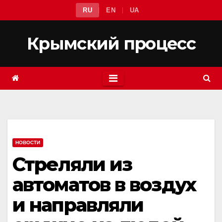
Перейти
RU
EN
UA
к
содержимому
Крымский процесс
НОВОСТИ
Стреляли из
автоматов в воздух
и направляли