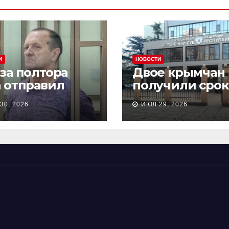
И
НОВОСТИ
 за полтора
Двое крымчан
а отправил
получили срок
сионера из
то, что являли
30, 2026
ИЮЛ 29, 2026
астополя в
«противникам
онию на 18 лет
СВО»