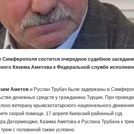
 Симферополя состится очередное судебное заседани
ного Кязима Аметова к Федеральной службе исполнен
язим Аметов
и Руслан Трубач были задержаны в Симферо
льстве денежных средств у гражданина Турции. При провед
плохо ветерану крымскотатарского национального движени
арете скорой помощи. 17 апреля Киевский районный суд
ра Дегерменджи, Казима Аметова и Руслана Трубача к тре
 трем с половиной также условно.