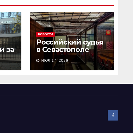
НОВОСТИ
Российский судья
и за
в Севастополе
сь
рассмотрел дело о
ИЮЛ 17, 2026
и
пособничестве
госизмене за 2
минуты