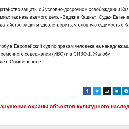
одатайство защиты об условно-досрочном освобождении Ка
амках так называемого дела «Веджие Кашка». Судья Евгени
датайство защиты удовлетворить, уголовную судимость с К
обу в Европейский суд по правам человека на ненадлежа
временного содержания (ИВС) и в СИЗО-1. Жалобу
де в Симферополе.
нарушение охраны объектов культурного насле