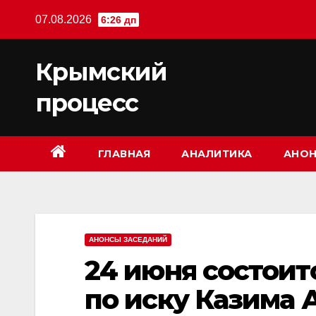
Перейти
07.08.2026
6:26 дп
к
содержимому
Крымский
процесс
ГЛАВНАЯ
АНАЛИТИКА
АНОН
АНОНСЫ ЗАСЕДАНИЙ
24 июня состоит
по иску Казима 