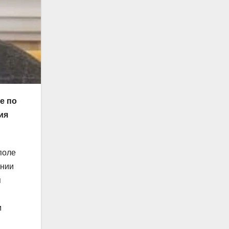
е по
ия
поле
ении
я
м