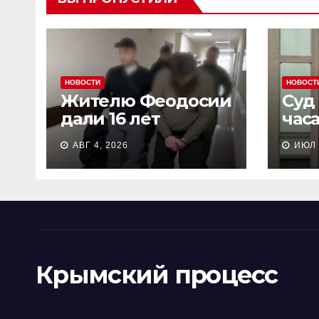
НОВОСТИ
НОВОСТ
Жителю Феодосии
Суд
дали 16 лет
час
колонии потому
пен
АВГ 4, 2026
ИЮЛ 
что «являлся
Сев
противником СВО»
кол
Крымский процесс