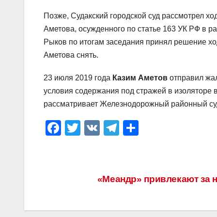
Позже, Судакский городской суд рассмотрел х
Аметова, осужденного по статье 163 УК РФ в р
Рыков по итогам заседания принял решение хо
Аметова снять.
23 июля 2019 года
Казим Аметов
отправил жал
условия содержания под стражей в изоляторе 
рассматривает Железнодорожный районный су
F
T
V
T
О
a
wi
K
el
тп
c
tt
e
р
e
er
gr
а
Навигация
«Меандр» привлекают за 
b
a
в
по
o
m
и