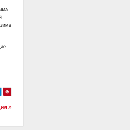
зима
й
азима
щие
дия