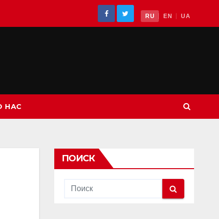
RU
EN
UA
О НАС
ПОИСК