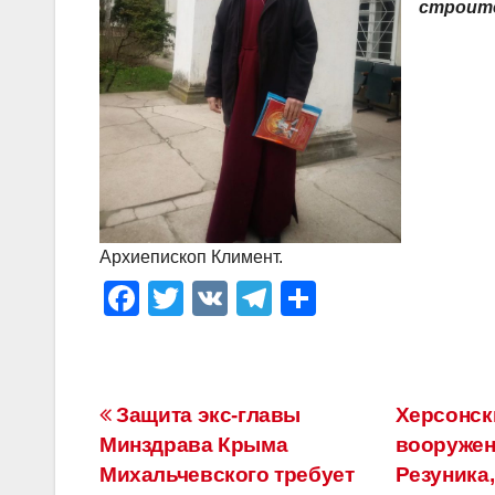
строит
Архиепископ Климент.
F
T
V
T
О
a
wi
K
el
тп
c
tt
e
р
e
er
gr
а
Навигация
Защита экс-главы
Херсонск
b
a
в
Минздрава Крыма
вооружен
по
o
m
и
Михальчевского требует
Резуника