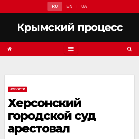
Перейти
RU
EN
UA
к
содержимому
Крымский процесс
НОВОСТИ
Херсонский
городской суд
арестовал