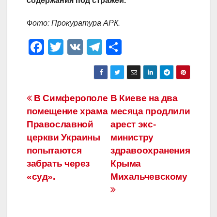
содержания под стражей.
Ф
ото: Прокуратура АРК.
F
T
V
T
О
a
wi
K
el
тп
c
tt
e
р
e
er
gr
а
Навигация
В Симферополе
В Киеве на два
b
a
в
помещение храма
месяца продлили
по
o
m
и
Православной
арест экс-
o
ть
записям
церкви Украины
министру
попытаются
здравоохранения
k
забрать через
Крыма
«суд».
Михальчевскому