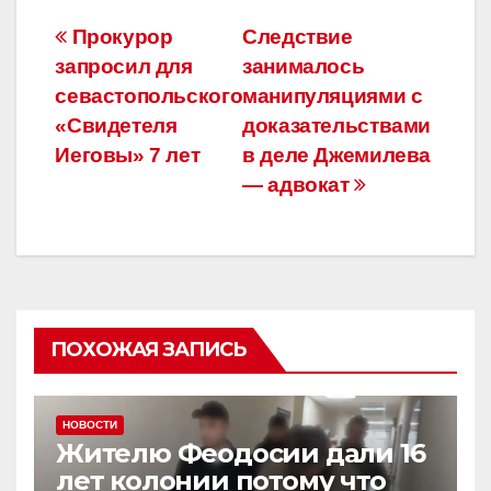
e
er
gr
а
Навигация
Прокурор
Следствие
b
a
в
запросил для
занималось
по
o
m
и
севастопольского
манипуляциями с
o
ть
записям
«Свидетеля
доказательствами
Иеговы» 7 лет
в деле Джемилева
k
— адвокат
ПОХОЖАЯ ЗАПИСЬ
НОВОСТИ
Жителю Феодосии дали 16
лет колонии потому что