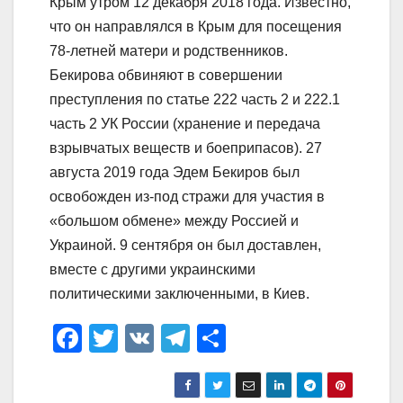
Крым утром 12 декабря 2018 года. Известно,
что он направлялся в Крым для посещения
78-летней матери и родственников.
Бекирова обвиняют в совершении
преступления по статье 222 часть 2 и 222.1
часть 2 УК России (хранение и передача
взрывчатых веществ и боеприпасов). 27
августа 2019 года Эдем Бекиров был
освобожден из-под стражи для участия в
«большом обмене» между Россией и
Украиной. 9 сентября он был доставлен,
вместе с другими украинскими
политическими заключенными, в Киев.
F
T
V
T
О
a
wi
K
el
тп
c
tt
e
р