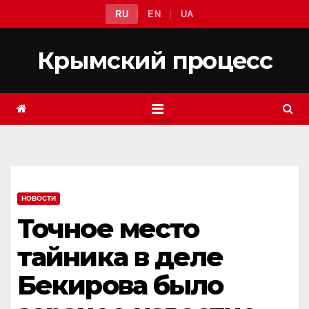
Перейти
RU
EN
UA
к
содержимому
Крымский процесс
НОВОСТИ
Точное место
тайника в деле
Бекирова было