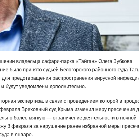
ошении владельца сафари-парка «Тайган» Олега Зубкова
ние было принято судьей Белогорского районного суда Тат
и для предотвращения распространения вирусной инфекци
ны будут уведомлены дополнительно.
орная экспертиза, в связи с проведением которой в проце
 февраля Вреховный суд Крыма изменил меру пресечения 
ельно более мягкую — ограничение деятельности в ночной
ражу 3 февраля за нарушение ранее избранной меры пресеч
суда в январе.