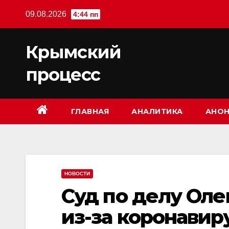
Перейти
09.08.2026
4:44 пп
к
содержимому
Крымский
процесс
ГЛАВНАЯ
АНАЛИТИКА
АНОН
НОВОСТИ
Суд по делу Оле
из-за коронавир