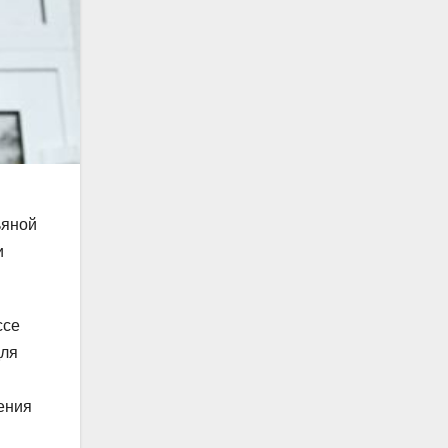
ьяной
и
ссе
для
ения