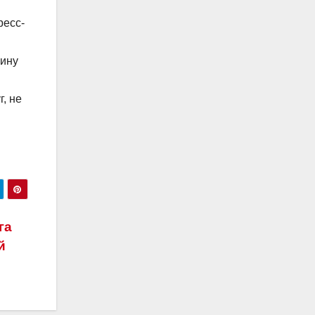
ресс-
щину
, не
га
й