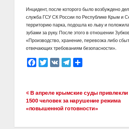
Инцидент, после которого было возбуждено дел
служба ГСУ СК России по Республике Крым и С
территорию парка, подошла ко льву и положила
зубами за руку. После этого в отношении Зубк
«Производство, хранение, перевозка либо сбыт
отвечающих требованиям безопасности».
F
T
V
T
О
a
wi
K
el
тп
c
tt
e
р
e
er
gr
а
Навигация
В апреле крымские суды привлекли
b
a
в
1500 человек за нарушение режима
по
o
m
и
«повышенной готовности»
o
ть
записям
k