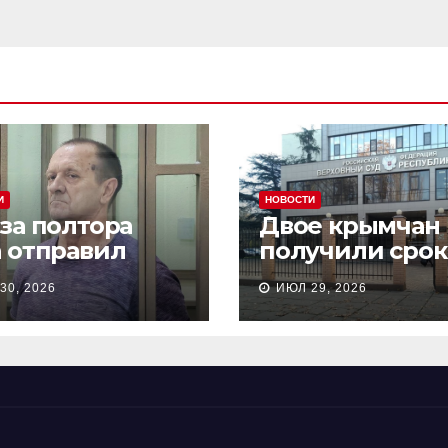
И
НОВОСТИ
 за полтора
Двое крымчан
а отправил
получили срок
сионера из
то, что являли
30, 2026
ИЮЛ 29, 2026
астополя в
«противникам
онию на 18 лет
СВО»