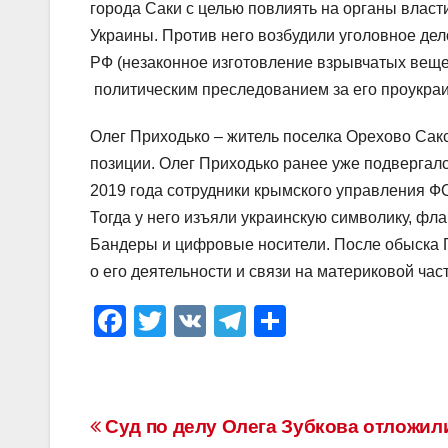
города Саки с целью повлиять на органы власт
Украины. Против него возбудили уголовное дело 
РФ (незаконное изготовление взрывчатых вещес
политическим преследованием за его проукра
Олег Приходько – житель поселка Орехово Сакс
позиции. Олег Приходько ранее уже подверга
2019 года сотрудники крымского управления ФС
Тогда у него изъяли украинскую символику, фл
Бандеры и цифровые носители. После обыска 
о его деятельности и связи на материковой час
F
T
V
T
О
a
wi
K
el
тп
c
tt
e
р
e
er
gr
а
Навигация
Суд по делу Олега Зубкова отложили