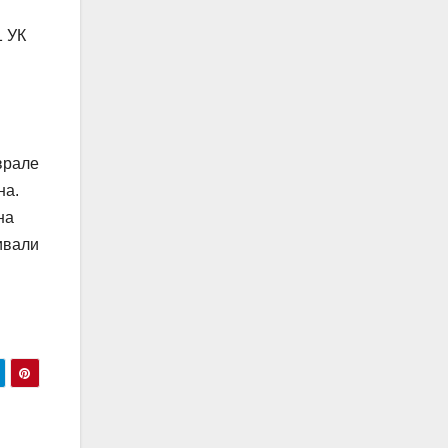
1 УК
врале
на.
на
ивали