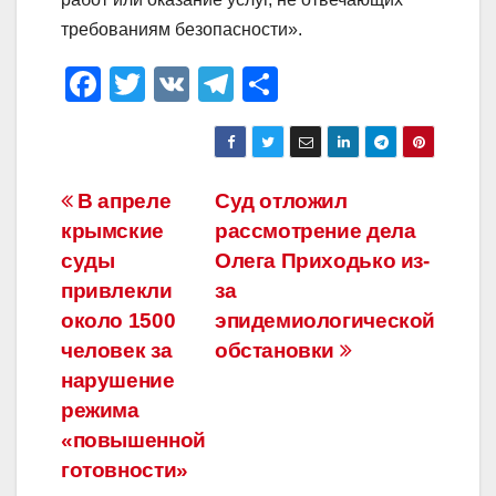
требованиям безопасности».
F
T
V
T
О
a
wi
K
el
тп
c
tt
e
р
e
er
gr
а
Навигация
В апреле
Суд отложил
b
a
в
крымские
рассмотрение дела
по
o
m
и
суды
Олега Приходько из-
o
ть
записям
привлекли
за
около 1500
эпидемиологической
k
человек за
обстановки
нарушение
режима
«повышенной
готовности»