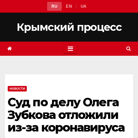
Перейти
RU
EN
UA
к
содержимому
Крымский процесс
НОВОСТИ
Суд по делу Олега
Зубкова отложили
из-за коронавируса