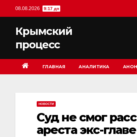
Перейти
08.08.2026
9:17 дп
к
содержимому
Крымский
процесс
ГЛАВНАЯ
АНАЛИТИКА
АНОН
НОВОСТИ
Суд не смог рас
ареста экс-глав