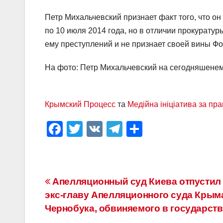
Петр Михальчевский признает факт того, что 
по 10 июля 2014 года, но в отличии прокуратур
ему преступлений и не признает своей вины Фо
На фото: Петр Михальчевский на сегодняшенем
Крымский Процесс
та
Медійна ініціатива за пр
F
T
V
T
О
a
wi
K
el
тп
c
tt
e
р
e
er
gr
а
Навигация
Апелляционный суд Киева отпустил 
b
a
в
экс-главу Апелляционного суда Крым
по
o
m
и
Чернобука, обвиняемого в государств