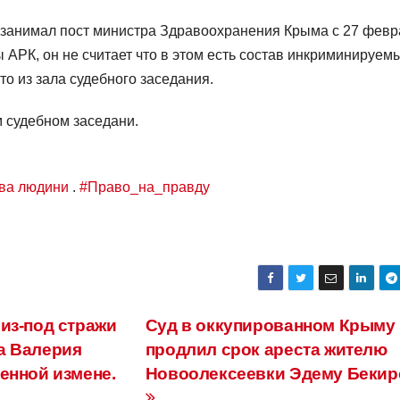
он занимал пост министра Здравоохранения Крыма с 27 фев
ы АРК, он не считает что в этом есть состав инкриминируем
то из зала судебного заседания.
 судебном заседани.
ава людини
.
#Право_на_правду
из-под стражи
Суд в оккупированном Крыму
а Валерия
продлил срок ареста жителю
енной измене.
Новоолексеевки Эдему Бекир