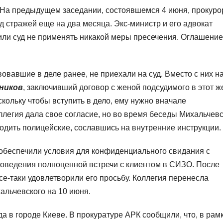
. На предыдущем заседании, состоявшемся 4 июня, прокуро
 стражей еще на два месяца. Экс-министр и его адвокат
или суд не применять никакой меры пресечения. Оглашение
твовавшие в деле ранее, не приехали на суд. Вместо с них н
ников
, заключивший договор с женой подсудимого в этот ж
скольку чтобы вступить в дело, ему нужно вначале
легия дала свое согласие, но во время беседы Михальчевс
ходить полицейские, сославшись на внутренние инструкции.
е обеспечили условия для конфиденциального свидания с
роведения полноценной встречи с клиентом в СИЗО. После
е-таки удовлетворили его просьбу. Коллегия перенесла
альчевского на 10 июня.
а в городе Киеве. В прокуратуре АРК сообщили, что, в рам