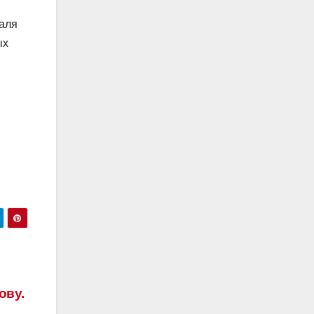
раля
ых
ову.