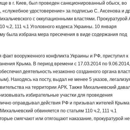
ще в г. Киев, был проведен санкционированный обыск, во
, «служебное удостоверение» за подписью С. Аксенова и д
ихальчевского с оккупационными властями. Прокуратурой
 ч.2, 111 ч.1 Уголовного кодекса Украины. 10 января
му была избрана мера пресечения в виде содержания под
 факт вооруженного конфликта Украины и РФ, приступил к
нения Крыма. В период времени с 17.03.2014 по 9.06.2014
обеспечил деятельность незаконно созданного органа влас
м). Находясь на посту, выдал не менее 5 указов, легализу
авительства на территории АРК. Также Михальчевский дава
изовывать избирательные участки для проведения
блично оправдывал действия РФ и призывал жителей Крыма
Михальчевский обвиняется по статьям 110 ч.2, 111 ч.1
оторые смягчают или отягощают наказание, прокуратурой не