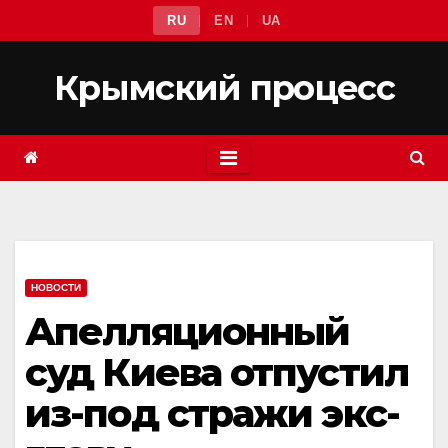
Перейти
RU
EN
UA
к
содержимому
Крымский процесс
НОВОСТИ
Апелляционный
суд Киева отпустил
из-под стражи экс-