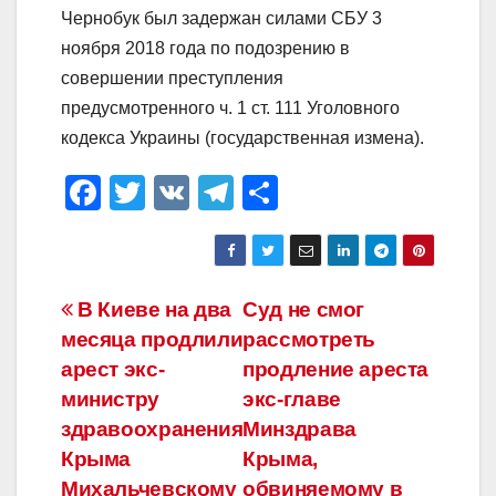
Чернобук был задержан силами СБУ 3
ноября 2018 года по подозрению в
совершении преступления
предусмотренного ч. 1 ст. 111 Уголовного
кодекса Украины (государственная измена).
F
T
V
T
О
a
wi
K
el
тп
c
tt
e
р
e
er
gr
а
Навигация
В Киеве на два
Суд не смог
b
a
в
месяца продлили
рассмотреть
по
o
m
и
арест экс-
продление ареста
o
ть
записям
министру
экс-главе
здравоохранения
Минздрава
k
Крыма
Крыма,
Михальчевскому
обвиняемому в