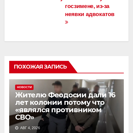
госзимене, из-за
неявки адвокатов
ПОХОЖАЯ ЗАПИСЬ
НОВОСТИ
Жителю Феодосии дали 16
лет колонии потому что
«являлся противником
СВО»
АВГ 4, 2026