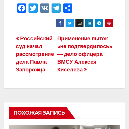
F
T
V
T
О
a
wi
K
el
тп
c
tt
e
р
e
er
gr
а
Навигация
Российский
Применение пыток
b
a
в
суд начал
«не подтвердилось»
по
o
m
и
рассмотрение
— дело офицера
o
ть
записям
дела Павла
ВМСУ Алексея
Запорожца
Киселева
k
ПОХОЖАЯ ЗАПИСЬ