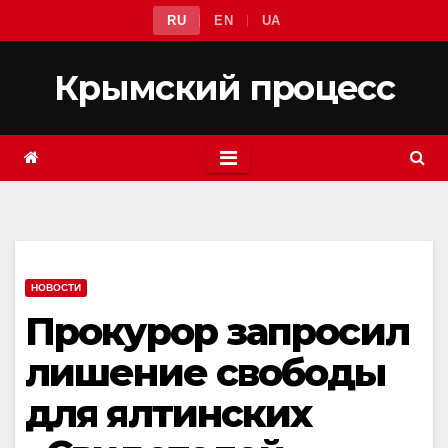
Перейти
RU
EN
UA
к
содержимому
Крымский процесс
НОВОСТИ
Прокурор запросил
лишение свободы
для ялтинских