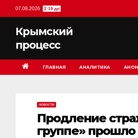
Перейти
07.08.2026
2:19 дп
к
содержимому
Крымский
процесс
ГЛАВНАЯ
АНАЛИТИКА
АНОН
НОВОСТИ
Продление стра
группе» прошло