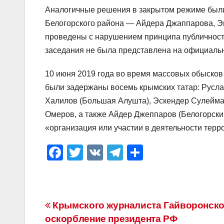
Аналогичные решения в закрытом режиме были
Белогорского района — Айдера Джаппарова, Э
проведены с нарушением принципа публичност
заседания не была представлена на официальн
10 июня 2019 года во время массовых обысков
были задержаны восемь крымских татар: Русла
Халилов (Большая Алушта), Эскендер Сулейма
Омеров, а также Айдер Джеппаров (Белогорский 
«организация или участии в деятельности терр
F
T
V
T
О
a
wi
K
el
тп
c
tt
e
р
e
er
gr
а
Навигация
Крымского журналиста Гайворонско
b
a
в
оскорбление президента РФ