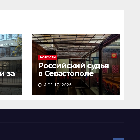
НОВОСТИ
Российский судья
и за
в Севастополе
сь
рассмотрел дело о
ИЮЛ 17, 2026
и
пособничестве
госизмене за 2
минуты