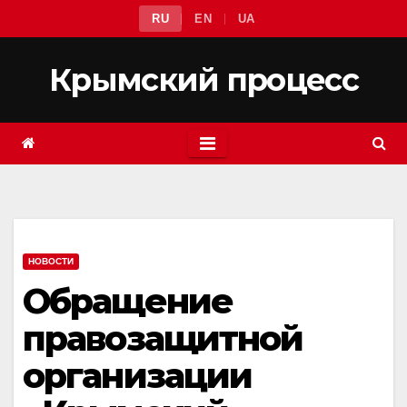
Перейти
RU
EN
UA
к
содержимому
Крымский процесс
НОВОСТИ
Обращение
правозащитной
организации