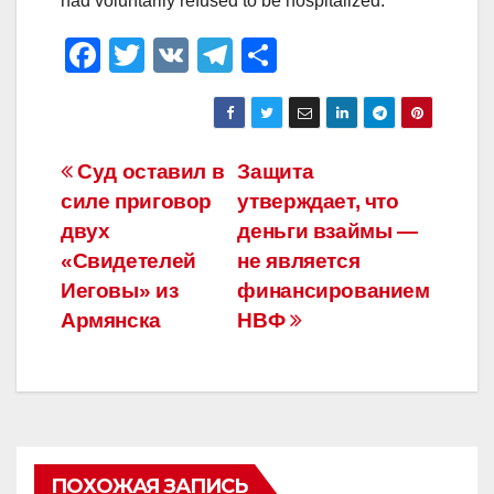
had voluntarily refused to be hospitalized.
F
T
V
T
О
a
wi
K
el
тп
c
tt
e
р
e
er
gr
а
Навигация
Суд оставил в
Защита
b
a
в
силе приговор
утверждает, что
по
o
m
и
двух
деньги взаймы —
o
ть
записям
«Свидетелей
не является
Иеговы» из
финансированием
k
Армянска
НВФ
ПОХОЖАЯ ЗАПИСЬ