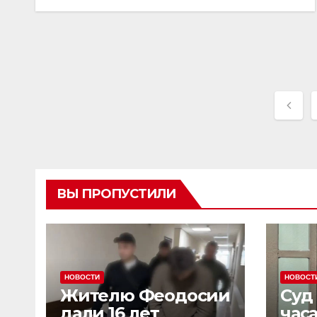
Паг
зап
ВЫ ПРОПУСТИЛИ
НОВОСТИ
НОВОСТ
Жителю Феодосии
Суд
дали 16 лет
час