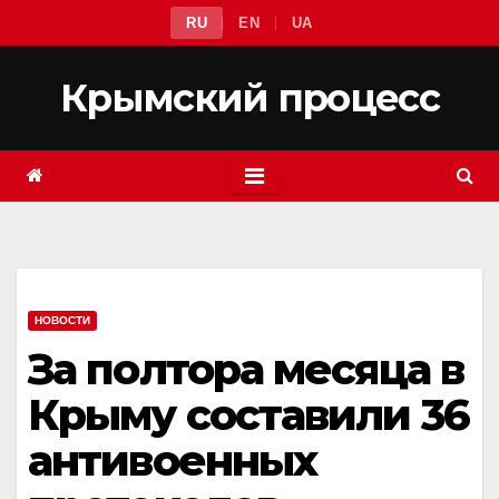
Перейти
RU
EN
UA
к
содержимому
Крымский процесс
НОВОСТИ
За полтора месяца в
Крыму составили 36
антивоенных