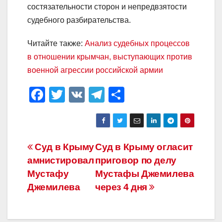
состязательности сторон и непредвзятости
судебного разбирательства.
Читайте также:
Анализ судебных процессов
в отношении крымчан, выступающих против
военной агрессии российской армии
F
T
V
T
О
a
wi
K
el
тп
c
tt
e
р
e
er
gr
а
Навигация
Суд в Крыму
Суд в Крыму огласит
b
a
в
амнистировал
приговор по делу
по
o
m
и
Мустафу
Мустафы Джемилева
o
ть
записям
Джемилева
через 4 дня
k