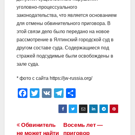
уголовно-процессуального
законодательства, что является основанием
для отмены обвинительного приговора. В
этой связи дело было передано на новое
рассмотрение в Ялтинский городской суд в
другом составе суда. Содержащиеся под
стражей подсудимые были освобождены в
зале суда.
* фото с сайта https://jw-russia.org/
F
T
V
T
О
a
wi
K
el
тп
c
tt
e
р
e
er
gr
а
Навигация
Обвинитель
Восемь лет —
b
a
в
не может найти
приговор