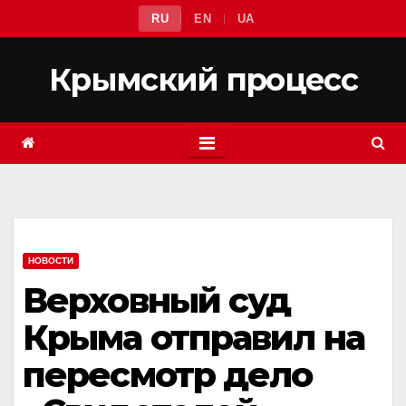
Перейти
RU
EN
UA
к
содержимому
Крымский процесс
НОВОСТИ
Верховный суд
Крыма отправил на
пересмотр дело