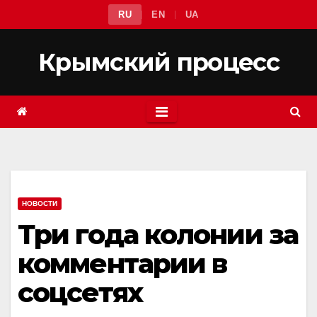
Перейти
RU
EN
UA
к
содержимому
Крымский процесс
НОВОСТИ
Три года колонии за
комментарии в
соцсетях