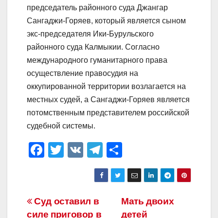
председатель районного суда Джангар
Сангаджи-Горяев, который является сыном
экс-председателя Ики-Бурульского
районного суда Калмыкии. Согласно
международного гуманитарного права
осуществление правосудия на
оккупированной территории возлагается на
местных судей, а Сангаджи-Горяев является
потомственным представителем российской
судебной системы.
F
T
V
T
О
a
wi
K
el
тп
c
tt
e
р
e
er
gr
а
Навигация
Суд оставил в
Мать двоих
b
a
в
силе приговор в
детей