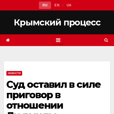
Перейти
RU
EN
UA
к
содержимому
Крымский процесс
НОВОСТИ
Суд оставил в силе
приговор в
отношении