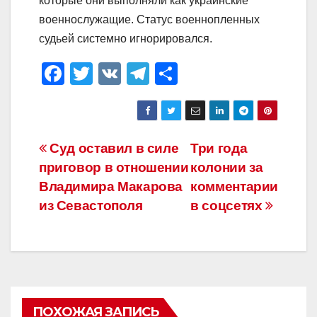
которые они выполняли как украинские
военнослужащие. Статус военнопленных
судьей системно игнорировался.
F
T
V
T
О
a
wi
K
el
тп
c
tt
e
р
e
er
gr
а
Навигация
Суд оставил в силе
Три года
b
a
в
приговор в отношении
колонии за
по
o
m
и
Владимира Макарова
комментарии
o
ть
записям
из Севастополя
в соцсетях
k
ПОХОЖАЯ ЗАПИСЬ