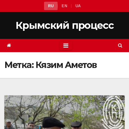
Перейти
RU
EN
UA
к
содержимому
Крымский процесс
Метка:
Кязим Аметов