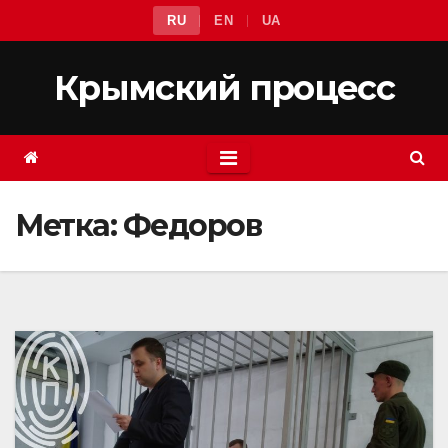
Перейти
RU
EN
UA
к
содержимому
Крымский процесс
Метка:
Федоров