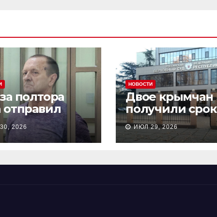
И
НОВОСТИ
 за полтора
Двое крымчан
а отправил
получили срок
сионера из
то, что являли
30, 2026
ИЮЛ 29, 2026
астополя в
«противникам
онию на 18 лет
СВО»