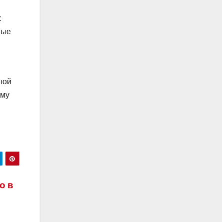
с
ные
ной
Ему
о в