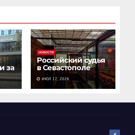
НОВОСТИ
Российский судья
и за
в Севастополе
сь
рассмотрел дело о
ИЮЛ 17, 2026
и
пособничестве
госизмене за 2
минуты