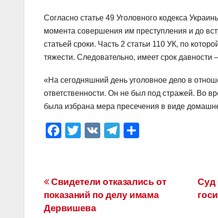
Согласно статье 49 Уголовного кодекса Украины
момента совершения им преступления и до вст
статьей сроки. Часть 2 статьи 110 УК, по кото
тяжести. Следовательно, имеет срок давности —
«На сегодняшний день уголовное дело в отноше
ответственности. Он не был под стражей. Во в
была избрана мера пресечения в виде домашне
F
T
V
T
О
a
wi
K
el
тп
c
tt
e
р
e
er
gr
а
Навигация
Свидетели отказались от
Суд 
b
a
в
показаний по делу имама
гос
по
o
m
и
Дервишева