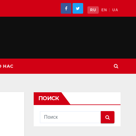
RU
EN
UA
О НАС
ПОИСК