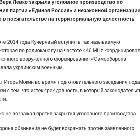
Вера Левко закрыла уголовное производство по
ния партии «Единая Россия» и незаконной организаци
о в посягательстве на территориальную целостность
рте 2014 года Кучерявый вступил в так называемую
 которая по радиоканалу на частоте 446 MHz координирова
законного вооруженного формирования «Самооборона
овала украинским военным.
ат Игорь Мокин во время подготовительного заседания под
и с тем, что истек срок давности, в который законодательс
ти.
о не возражал против закрытия уголовного производства.
торона обвинения не будет возражать против заявленного