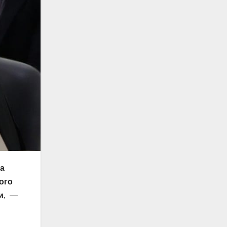
а
ого
и
, —