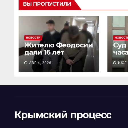
ВЫ ПРОПУСТИЛИ
НОВОСТИ
НОВОСТ
Жителю Феодосии
Суд
дали 16 лет
час
колонии потому
пен
АВГ 4, 2026
ИЮЛ 
что «являлся
Сев
противником СВО»
кол
Крымский процесс