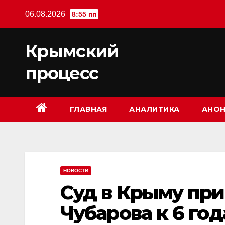
Перейти
06.08.2026
8:55 пп
к
содержимому
Крымский
процесс
ГЛАВНАЯ
АНАЛИТИКА
АНОН
НОВОСТИ
Суд в Крыму пр
Чубарова к 6 го