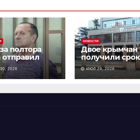
И
НОВОСТИ
 за полтора
Двое крымчан
а отправил
получили срок
сионера из
то, что являли
30, 2026
ИЮЛ 29, 2026
астополя в
«противникам
онию на 18 лет
СВО»