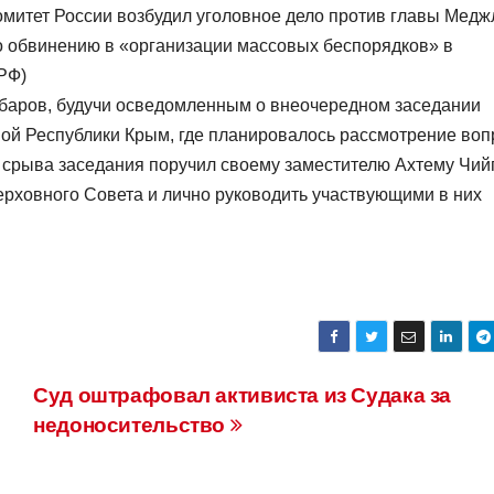
омитет России возбудил уголовное дело против главы Медж
о обвинению в «организации массовых беспорядков» в
 РФ)
убаров, будучи осведомленным о внеочередном заседании
ой Республики Крым, где планировалось рассмотрение воп
я срыва заседания поручил своему заместителю Ахтему Чий
ерховного Совета и лично руководить участвующими в них
Суд оштрафовал активиста из Судака за
недоносительство