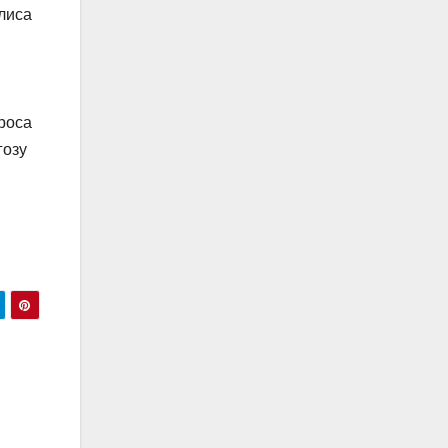
лиса
роса
гозу