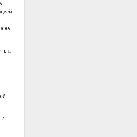
ам
ацией
ва на
 тыс.
кой
12