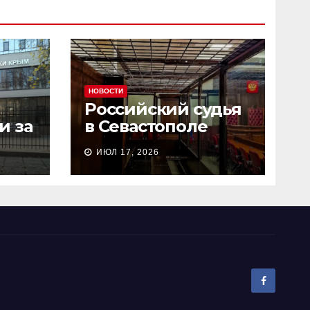
НОВОСТИ
Российский судья
и за
в Севастополе
сь
рассмотрел дело о
ИЮЛ 17, 2026
и
пособничестве
госизмене за 2
минуты