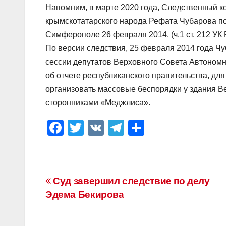
Напомним, в марте 2020 года, Следственный к
крымскотатарского народа Рефата Чубарова п
Симферополе 26 февраля 2014. (ч.1 ст. 212 УК
По версии следствия, 25 февраля 2014 года Ч
сессии депутатов Верховного Совета Автономн
об отчете республиканского правительства, дл
организовать массовые беспорядки у здания В
сторонниками «Меджлиса».
F
T
V
T
О
a
wi
K
el
тп
c
tt
e
р
e
er
gr
а
Навигация
Суд завершил следствие по делу
b
a
в
Эдема Бекирова
по
o
m
и
o
ть
записям