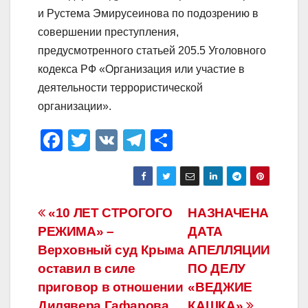
и Рустема Эмирусеинова по подозрению в
совершении преступления,
предусмотренного статьей 205.5 Уголовного
кодекса РФ «Организация или участие в
деятельности террористической
организации».
F
T
V
T
О
a
wi
K
el
тп
c
tt
e
р
e
er
gr
а
Навигация
«10 ЛЕТ СТРОГОГО
НАЗНАЧЕНА
b
a
в
РЕЖИМА» –
ДАТА
по
o
m
и
Верховный суд Крыма
АПЕЛЛЯЦИИ
o
ть
записям
оставил в силе
ПО ДЕЛУ
приговор в отношении
«ВЕДЖИЕ
k
Дилявера Гафарова
КАШКА»