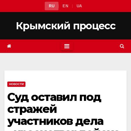
Перейти
RU
EN
UA
к
содержимому
Крымский процесс
НОВОСТИ
Суд оставил под
стражей
участников дела