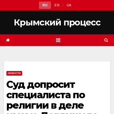
Перейти
RU
EN
UA
к
содержимому
Крымский процесс
НОВОСТИ
Суд допросит
специалиста по
религии в деле