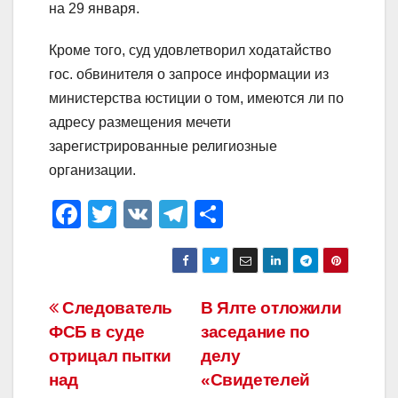
на 29 января.
Кроме того, суд удовлетворил ходатайство
гос. обвинителя о запросе информации из
министерства юстиции о том, имеются ли по
адресу размещения мечети
зарегистрированные религиозные
организации.
F
T
V
T
О
a
wi
K
el
тп
c
tt
e
р
e
er
gr
а
Навигация
Следователь
В Ялте отложили
b
a
в
ФСБ в суде
заседание по
по
o
m
и
отрицал пытки
делу
o
ть
записям
над
«Свидетелей