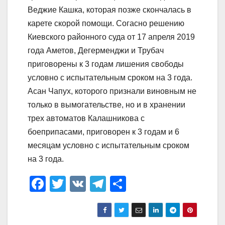
Веджие Кашка, которая позже скончалась в
карете скорой помощи. Согасно решению
Киевского районного суда от 17 апреля 2019
года Аметов, Дегерменджи и Трубач
приговорены к 3 годам лишения свободы
условно с испытательным сроком на 3 года.
Асан Чапух, которого признали виновным не
только в вымогательстве, но и в хранении
трех автоматов Калашникова с
боеприпасами, приговорен к 3 годам и 6
месяцам условно с испытательным сроком
на 3 года.
F
T
V
T
О
a
wi
K
el
тп
c
tt
e
р