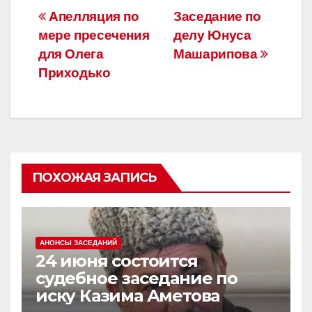
e
er
gr
а
Навигация
Апелляция по
Заседание по
b
a
в
мере пресечения
делу Юнуса
по
o
m
и
для Олега
Машарипова
o
ть
записям
Приходько
k
ПОХОЖАЯ ЗАПИСЬ
АНОНСЫ ЗАСЕДАНИЙ
24 июня состоится
судебное заседание по
иску Казима Аметова