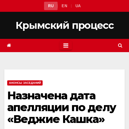
Перейти
RU
EN
UA
к
содержимому
Крымский процесс
АНОНСЫ ЗАСЕДАНИЙ
Назначена дата
апелляции по делу
«Веджие Кашка»