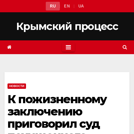
Перейти
RU
EN
UA
к
содержимому
Крымский процесс
НОВОСТИ
К пожизненному
заключению
приговорил суд