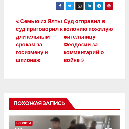
c
tt
e
р
e
er
gr
а
Навигация
Семью из Ялты
Суд отправил в
b
a
в
суд приговорил к
колонию пожилую
по
o
m
и
длительным
жительницу
o
ть
записям
срокам за
Феодосии за
госизмену и
комментарий о
k
шпионаж
войне
ПОХОЖАЯ ЗАПИСЬ
НОВОСТИ