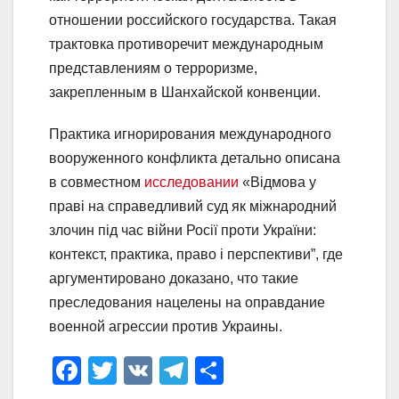
отношении российского государства. Такая
трактовка противоречит международным
представлениям о терроризме,
закрепленным в Шанхайской конвенции.
Практика игнорирования международного
вооруженного конфликта детально описана
в совместном
исследовании
«Відмова у
праві на справедливий суд як міжнародний
злочин під час війни Росії проти України:
контекст, практика, право і перспективи”, где
аргументировано доказано, что такие
преследования нацелены на оправдание
военной агрессии против Украины.
F
T
V
T
О
a
wi
K
el
тп