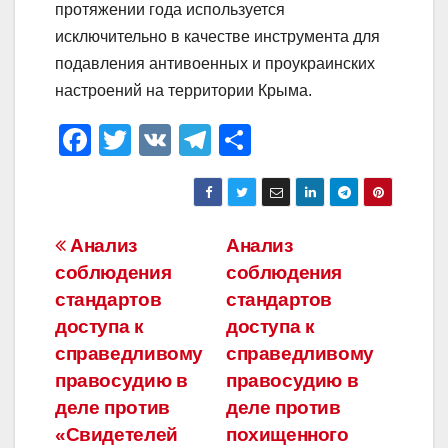
протяжении года используется
исключительно в качестве инструмента для
подавления антивоенных и проукраинских
настроений на территории Крыма.
F
T
V
T
О
a
wi
K
el
тп
c
tt
e
р
e
er
gr
а
Навигация
Анализ
Анализ
b
a
в
соблюдения
соблюдения
по
o
m
и
стандартов
стандартов
o
ть
записям
доступа к
доступа к
справедливому
справедливому
k
правосудию в
правосудию в
деле против
деле против
«Свидетелей
похищенного