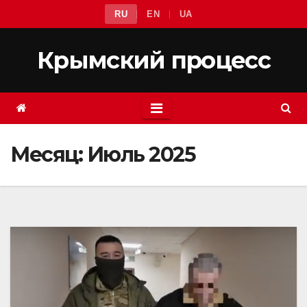
Перейти
RU
EN
UA
к
содержимому
Крымский процесс
Месяц:
Июль 2025