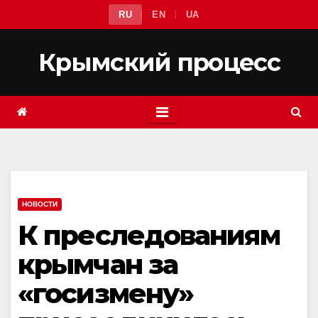
Перейти
RU
EN
UA
к
содержимому
Крымский процесс
НОВОСТИ
К преследованиям
крымчан за
«госизмену»