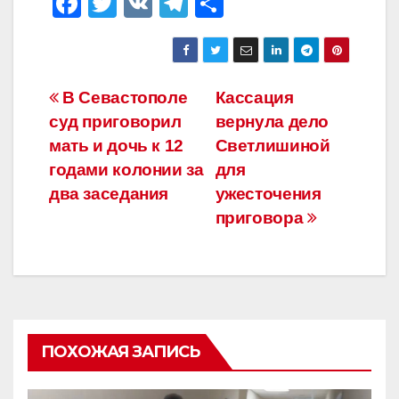
F
T
V
T
О
a
wi
K
el
тп
c
tt
e
р
e
er
gr
а
Навигация
В Севастополе
Кассация
b
a
в
суд приговорил
вернула дело
по
o
m
и
мать и дочь к 12
Светлишиной
o
ть
записям
годами колонии за
для
два заседания
ужесточения
k
приговора
ПОХОЖАЯ ЗАПИСЬ