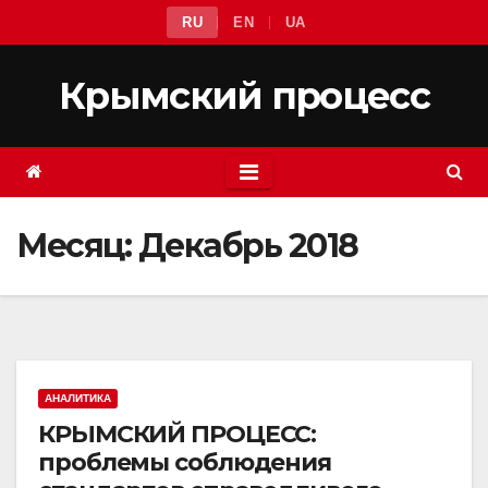
Перейти
RU
EN
UA
к
содержимому
Крымский процесс
Месяц:
Декабрь 2018
АНАЛИТИКА
КРЫМСКИЙ ПРОЦЕСС:
проблемы соблюдения