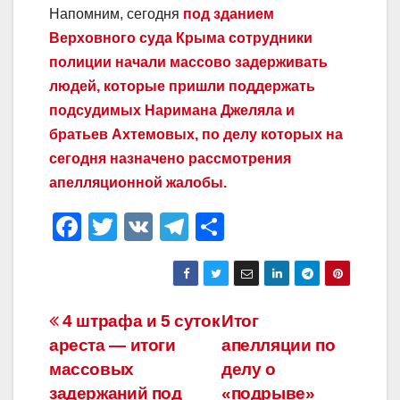
Напомним, сегодня
под зданием
Верховного суда Крыма сотрудники
полиции начали массово задерживать
людей, которые пришли поддержать
подсудимых Наримана Джеляла и
братьев Ахтемовых, по делу которых на
сегодня назначено рассмотрения
апелляционной жалобы.
F
T
V
T
О
a
wi
K
el
тп
c
tt
e
р
e
er
gr
а
Навигация
4 штрафа и 5 суток
Итог
b
a
в
ареста — итоги
апелляции по
по
o
m
и
массовых
делу о
o
ть
задержаний под
«подрыве»