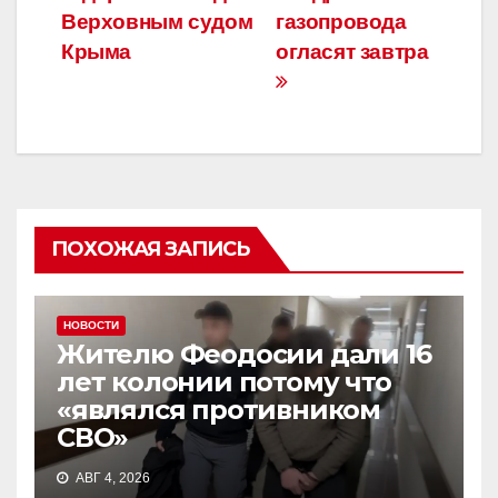
записям
Верховным судом
газопровода
k
Крыма
огласят завтра
ПОХОЖАЯ ЗАПИСЬ
НОВОСТИ
Жителю Феодосии дали 16
лет колонии потому что
«являлся противником
СВО»
АВГ 4, 2026