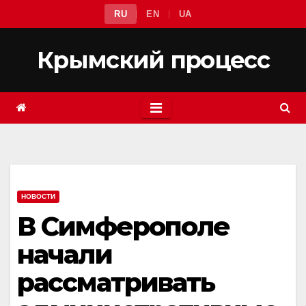
Перейти
RU
EN
UA
к
содержимому
Крымский процесс
НОВОСТИ
В Симферополе
начали
рассматривать