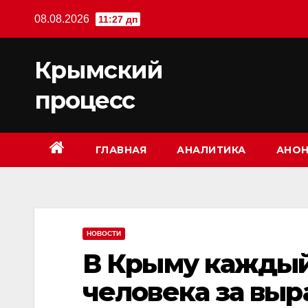
Перейти
08.08.2026
11:27 дп
к
содержимому
Крымский
процесс
ГЛАВНАЯ
АНАЛИТИКА
АНОН
НОВОСТИ
В Крыму каждый
человека за вы