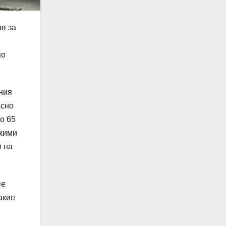
в за
по
ния
асно
о 65
скими
и на
ые
акие