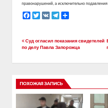
правонарушений, а исключительно подавления 
F
T
V
T
О
a
wi
K
el
тп
c
tt
e
р
e
er
gr
а
Навигация
Суд огласил показания свидетелей
b
a
в
по делу Павла Запорожца
по
o
m
и
o
ть
записям
k
ПОХОЖАЯ ЗАПИСЬ