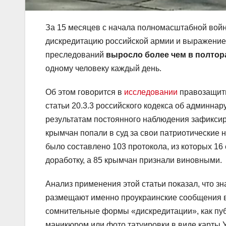
За 15 месяцев с начала полномасштабной войн
дискредитацию российской армии и выражение 
преследований
выросло более чем в полтор
одному человеку каждый день.
Об этом говорится в
исследовании
правозащитн
статьи 20.3.3 российского кодекса об админна
результатам постоянного наблюдения зафиксир
крымчан попали в суд за свои патриотические 
было составлено 103 протокола, из которых 16
доработку, а 85 крымчан признали виновными.
Анализ применения этой статьи показал, что з
размещают именно проукраинские сообщения в
сомнительные формы «дискредитации», как пуб
маникюром или фото татуировки в виде карты 