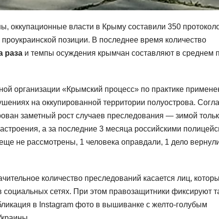
ы, оккупационные власти в Крыму составили 350 протоколо
проукраинской позиции. В последнее время количество
а раза
и темпы осуждения крымчан составляют в среднем 
ой организации «Крымский процесс» по практике примене
рушениях на оккупированной территории полуострова. Согл
ован заметный рост случаев преследования — зимой тольк
настроения, а за последние 3 месяца российскими полицей
 еще не рассмотрены, 1 человека оправдали, 1 дело вернул
начительное количество преследований касается лиц, котор
 социальных сетях. При этом правозащитники фиксируют т
ликация в Instagram фото в вышиванке с желто-голубым
Украины.