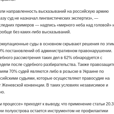
 или направленность высказываний на российскую армию
зу суд не назначал лингвистических экспертиз», —
следних примеров — надпись «мирного неба над головой» 
ообще без каких-либо высказываний.
 оккупационные суды в основном скрывают решения по эти
40% постановлений об административном правонарушении.
ебного рассмотрения таких дел в 62% обнародуется с
едели после судебного разбирательства. Также правозащит
ниям 70% судей являются либо в розыске в Украине по
ссийскими судьями, которые осуществляют правосудие на
т Женевской конвенции. В таких условиях независимое и
но.
 процессе» приходят к выводу, что применение статьи 20.3
ии полуострова остается инструментом не профилактики