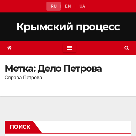
Перейти
RU
EN
UA
к
содержимому
Крымский процесс
Метка:
Дело Петрова
Справа Петрова
ПОИСК