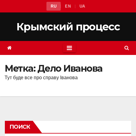
Перейти
RU
EN
UA
к
содержимому
Крымский процесс
Метка:
Дело Иванова
Тут буде все про справу Іванова
ПОИСК