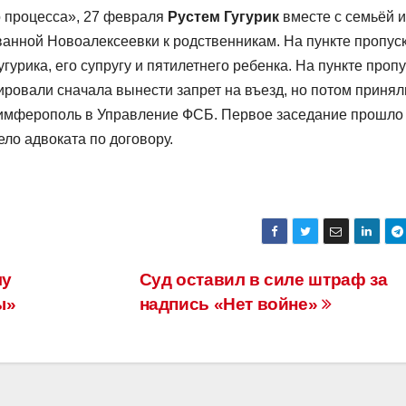
о процесса», 27 февраля
Рустем Гугурик
вместе с семьёй и
ванной Новоалексеевки к родственникам. На пункте пропус
урика, его супругу и пятилетнего ребенка. На пункте проп
нировали сначала вынести запрет на въезд, но потом принял
 Симферополь в Управление ФСБ. Первое заседание прошло
ело адвоката по договору.
лу
Суд оставил в силе штраф за
ы»
надпись «Нет войне»