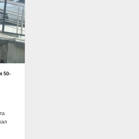
 50-
та
жал