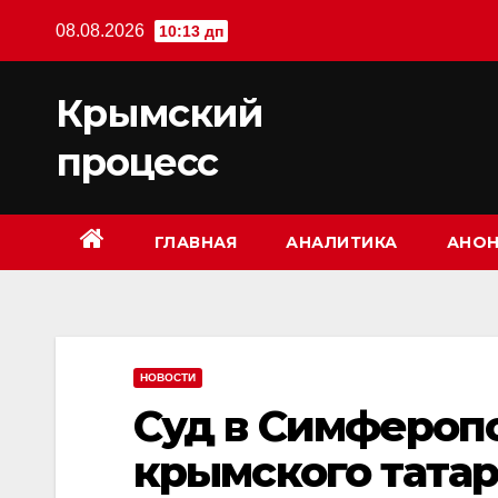
Перейти
08.08.2026
10:13 дп
к
содержимому
Крымский
процесс
ГЛАВНАЯ
АНАЛИТИКА
АНОН
НОВОСТИ
Суд в Симфероп
крымского татар