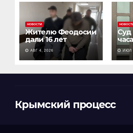
НОВОСТИ
НОВОСТ
Жителю Феодосии
Суд
дали 16 лет
час
колонии потому
пен
АВГ 4, 2026
ИЮЛ 
что «являлся
Сев
противником СВО»
кол
Крымский процесс