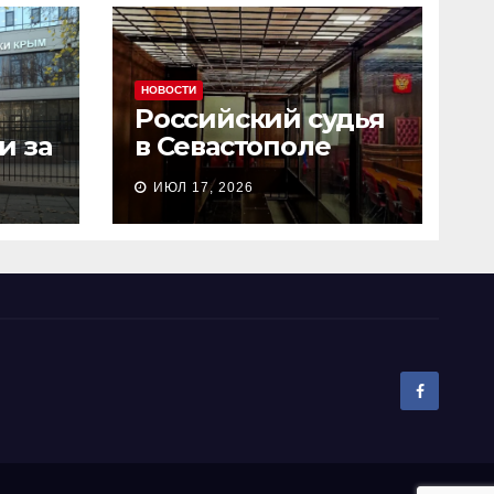
НОВОСТИ
Российский судья
и за
в Севастополе
сь
рассмотрел дело о
ИЮЛ 17, 2026
и
пособничестве
госизмене за 2
минуты