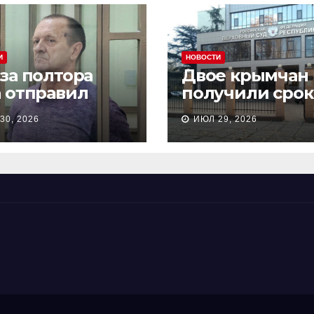
И
НОВОСТИ
 за полтора
Двое крымчан
а отправил
получили срок
сионера из
то, что являли
30, 2026
ИЮЛ 29, 2026
астополя в
«противникам
онию на 18 лет
СВО»