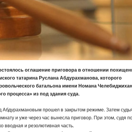
остоялось оглашение приговора в отношении похищен
мского татарина Руслана Абдурахманова, которого
бровольческого батальона имени Номана Челебиджихан
о процесса» из под здания суда.
ад Абдурахмановым прошел в закрытом режиме. Затем судь
мнату и уже через час вынесла приговор. При этом, судя п
о вводная и резолютивная часть.