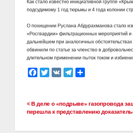
Как стало известно инициативной группе «Крым
подсудимому 1 год тюрьмы и 4 года колонии ст
О похищении Руслана Абдурахманова стало изв
«Росгвардии» фильтрационных мероприятий и 
дальнейшем при аналогичных обстоятельствах 
обвинили по статье за членство в добровольче
длительном применении пыток током и избиени
F
T
V
T
О
a
wi
K
el
тп
c
tt
e
р
e
er
gr
а
Навигация
В деле о «подрыве» газопровода за
b
a
в
перешла к представлению доказатель
по
o
m
и
o
ть
записям