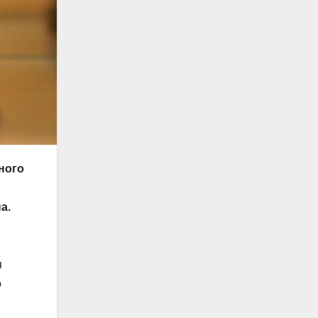
ного
а.
я
о