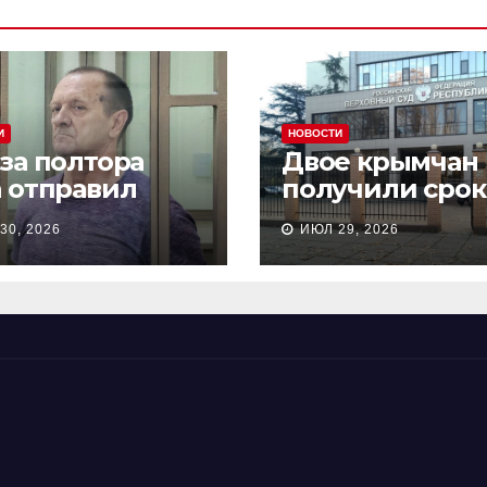
И
НОВОСТИ
 за полтора
Двое крымчан
а отправил
получили срок
сионера из
то, что являли
30, 2026
ИЮЛ 29, 2026
астополя в
«противникам
онию на 18 лет
СВО»