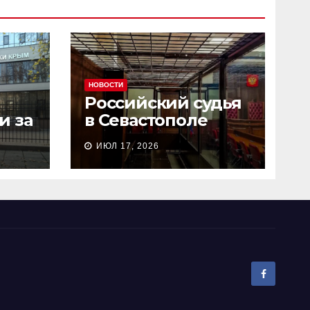
НОВОСТИ
Российский судья
и за
в Севастополе
сь
рассмотрел дело о
ИЮЛ 17, 2026
и
пособничестве
госизмене за 2
минуты