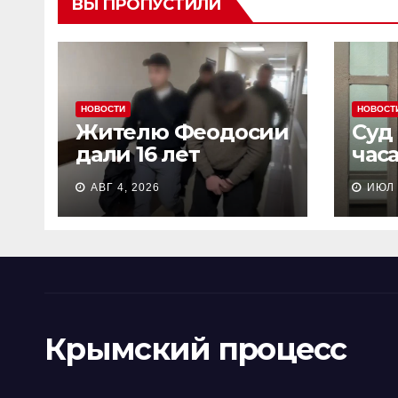
ВЫ ПРОПУСТИЛИ
НОВОСТИ
НОВОСТ
Жителю Феодосии
Суд
дали 16 лет
час
колонии потому
пен
АВГ 4, 2026
ИЮЛ 
что «являлся
Сев
противником СВО»
кол
Крымский процесс