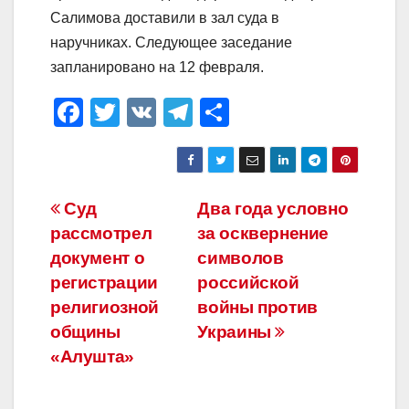
Салимова доставили в зал суда в
наручниках. Следующее заседание
запланировано на 12 февраля.
F
T
V
T
О
a
wi
K
el
тп
c
tt
e
р
e
er
gr
а
Навигация
Суд
Два года условно
b
a
в
рассмотрел
за осквернение
по
o
m
и
документ о
символов
o
ть
записям
регистрации
российской
религиозной
войны против
k
общины
Украины
«Алушта»