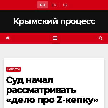
Перейти
RU
EN
UA
к
содержимому
Крымский процесс
НОВОСТИ
Суд начал
рассматривать
«дело про Z-кепку»